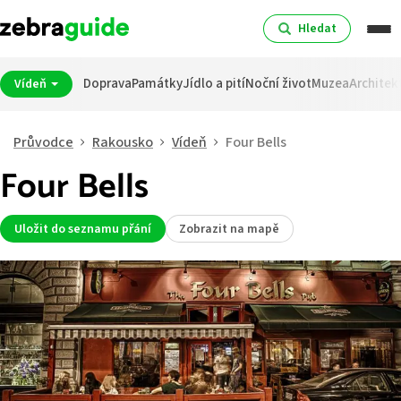
Hledat
Doprava
Památky
Jídlo a pití
Noční život
Muzea
Architek
Vídeň
Průvodce
Rakousko
Vídeň
Four Bells
Four Bells
Uložit do seznamu přání
Zobrazit na mapě