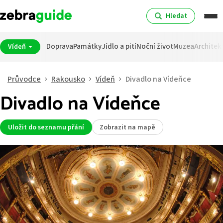
Hledat
Doprava
Památky
Jídlo a pití
Noční život
Muzea
Architek
Vídeň
Průvodce
Rakousko
Vídeň
Divadlo na Vídeňce
Divadlo na Vídeňce
Uložit do seznamu přání
Zobrazit na mapě