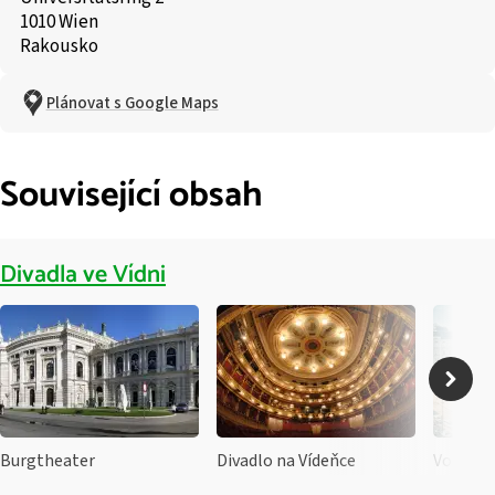
1010 Wien
Rakousko
Plánovat s Google Maps
Související obsah
Divadla ve Vídni
Burgtheater
Divadlo na Vídeňce
Volksth