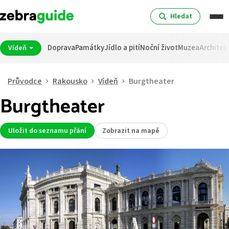
Hledat
Doprava
Památky
Jídlo a pití
Noční život
Muzea
Architek
Vídeň
Průvodce
Rakousko
Vídeň
Burgtheater
Burgtheater
Uložit do seznamu přání
Zobrazit na mapě