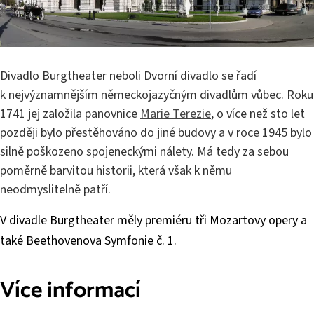
Divadlo Burgtheater neboli Dvorní divadlo se řadí
k nejvýznamnějším německojazyčným divadlům vůbec. Roku
1741 jej založila panovnice
Marie Terezie
, o více než sto let
později bylo přestěhováno do jiné budovy a v roce 1945 bylo
silně poškozeno spojeneckými nálety. Má tedy za sebou
poměrně barvitou historii, která však k němu
neodmyslitelně pat­ří.
V divadle Burgtheater měly premiéru tři Mozartovy opery a
také Beethovenova Symfonie č. 1.
Více informací