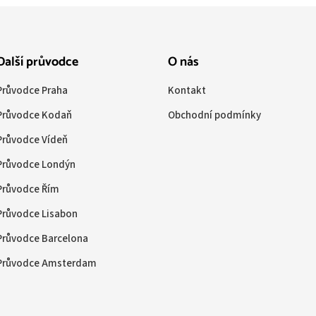
Další průvodce
O nás
Průvodce Praha
Kontakt
Průvodce Kodaň
Obchodní podmínky
Průvodce Vídeň
Průvodce Londýn
Průvodce Řím
Průvodce Lisabon
Průvodce Barcelona
Průvodce Amsterdam