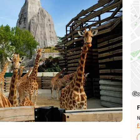
F
N
F