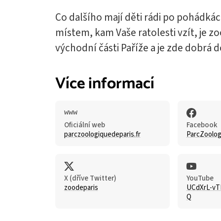
Co dalšího mají děti rádi po pohádkác
místem, kam Vaše ratolesti vzít, je z
východní části Paříže a je zde dobrá
Více informací
Oficiální web
Facebook
parczoologiquedeparis.fr
ParcZoolog
X (dříve Twitter)
YouTube
zoodeparis
UCdXrL-v
Q