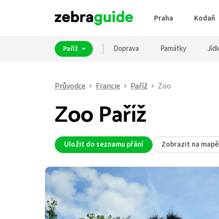
Praha
Kodaň
Doprava
Památky
Jídl
Paříž
Průvodce
Francie
Paříž
Zoo
Zoo Paříž
Uložit do seznamu přání
Zobrazit na mapě