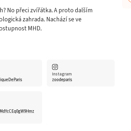
h? No přeci zvířátka. A proto dalším
oologická zahrada. Nachází se ve
 dostupnost MHD.
Instagram
iqueDeParis
zoodeparis
TMdYcCEq0gW9Hmz