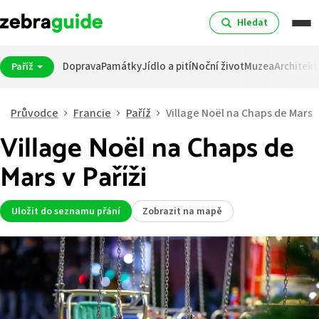
Hledat
Doprava
Památky
Jídlo a pití
Noční život
Muzea
Architekt
Paříž
Průvodce
Francie
Paříž
Village Noël na Chaps de Mars
Village Noël na Chaps de
Mars v Paříži
Uložit do seznamu přání
Zobrazit na mapě