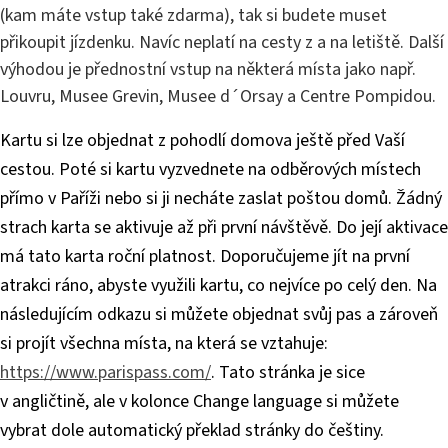
(kam máte vstup také zdarma), tak si budete muset
přikoupit jízdenku. Navíc neplatí na cesty z a na letiště. Další
výhodou je přednostní vstup na některá místa jako např.
Louvru, Musee Grevin, Musee d´Orsay a Centre Pompidou.
Kartu si lze objednat z pohodlí domova ještě před Vaší
cestou. Poté si kartu vyzvednete na odběrových místech
přímo v Paříži nebo si ji necháte zaslat poštou domů. Žádný
strach karta se aktivuje až při první návštěvě. Do její aktivace
má tato karta roční platnost. Doporučujeme jít na první
atrakci ráno, abyste využili kartu, co nejvíce po celý den. Na
následujícím odkazu si můžete objednat svůj pas a zároveň
si projít všechna místa, na která se vztahuje:
https://www.parispass.com/
. Tato stránka je sice
v angličtině, ale v kolonce Change language si můžete
vybrat dole automatický překlad stránky do češtiny.