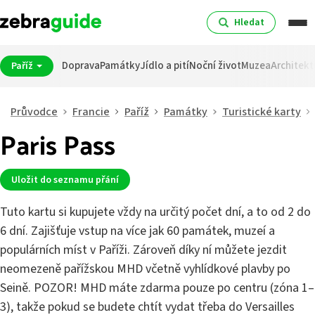
Hledat
Doprava
Památky
Jídlo a pití
Noční život
Muzea
Architekt
Paříž
Průvodce
Francie
Paříž
Památky
Turistické karty
Paris Pass
Uložit do seznamu přání
Tuto kartu si kupujete vždy na určitý počet dní, a to od 2 do
6 dní. Zajišťuje vstup na více jak 60 památek, muzeí a
populárních míst v Paříži. Zároveň díky ní můžete jezdit
neomezeně pařížskou MHD včetně vyhlídkové plavby po
Seině. POZOR! MHD máte zdarma pouze po centru (zóna 1–
3), takže pokud se budete chtít vydat třeba do Versailles