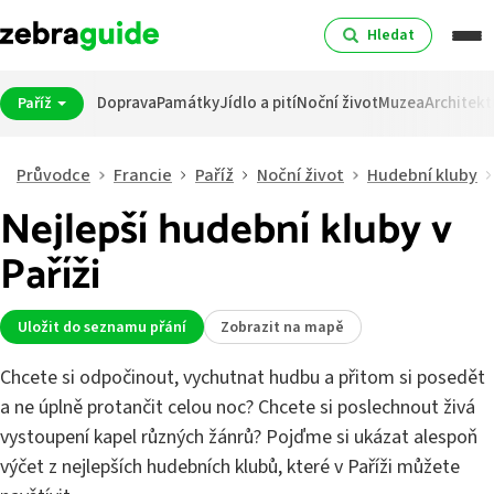
Hledat
Doprava
Památky
Jídlo a pití
Noční život
Muzea
Architekt
Paříž
Průvodce
Francie
Paříž
Noční život
Hudební kluby
Nejlepší hudební kluby v
Paříži
Uložit do seznamu přání
Zobrazit na mapě
Chcete si odpočinout, vychutnat hudbu a přitom si posedět
a ne úplně protančit celou noc? Chcete si poslechnout živá
vystoupení kapel různých žánrů? Pojďme si ukázat alespoň
výčet z nejlepších hudebních klubů, které v Paříži můžete