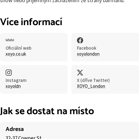
show nebo příjemným zacházením ze strany barmanů.
Více informací
Oficiální web
Facebook
xoyo.co.uk
xoyolondon
Instagram
X (dříve Twitter)
xoyoldn
XOYO_London
Jak se dostat na místo
Adresa
32-37 Cowper St