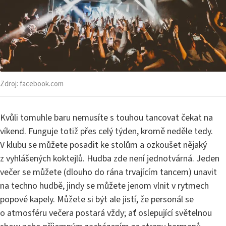
Zdroj:
facebook.com
Kvůli tomuhle baru nemusíte s touhou tancovat čekat na
víkend. Funguje totiž přes celý týden, kromě neděle tedy.
V klubu se můžete posadit ke stolům a ozkoušet nějaký
z vyhlášených koktejlů. Hudba zde není jednotvárná. Jeden
večer se můžete (dlouho do rána trvajícím tancem) unavit
na techno hudbě, jindy se můžete jenom vlnit v rytmech
popové kapely. Můžete si být ale jistí, že personál se
o atmosféru večera postará vždy; ať oslepující světelnou