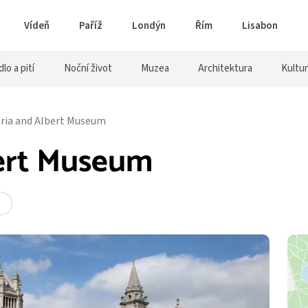
Vídeň
Paříž
Londýn
Řím
Lisabon
dlo a pití
Noční život
Muzea
Architektura
Kultu
oria and Albert Museum
bert Museum