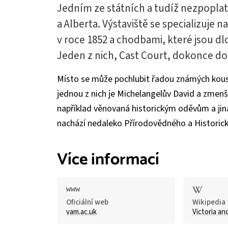
Jedním ze státních a tudíž nezpopl
a Alberta. Výstaviště se specializuje 
v roce 1852 a chodbami, které jsou dl
Jeden z nich, Cast Court, dokonce d
Místo se může pochlubit řadou známých kousk
jednou z nich je Michelangelův David a zmenš
například věnovaná historickým oděvům a ji
nachází nedaleko Přírodovědného a Historic
Více informací
Oficiální web
Wikipedia
vam.ac.uk
Victoria a