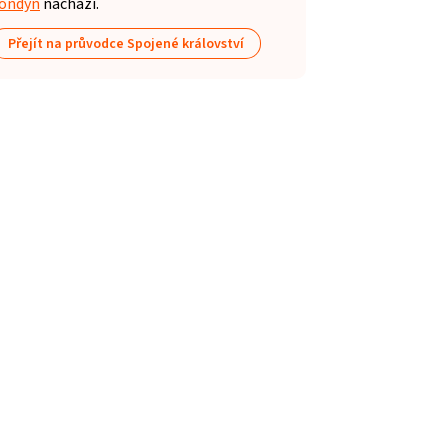
ondýn
nachází.
Přejít na průvodce Spojené království