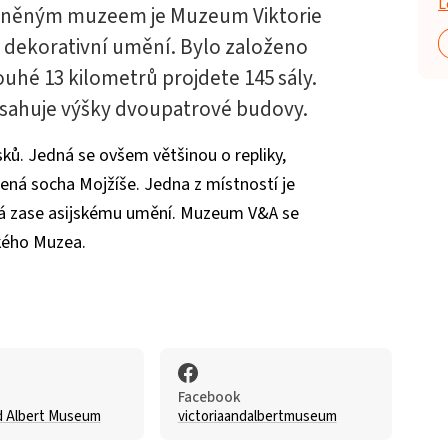
L
atněným muzeem je Muzeum Viktorie
na dekorativní umění. Bylo založeno
ouhé 13 kilometrů projdete 145 sály.
osahuje výšky dvoupatrové budovy.
ů. Jedná se ovšem většinou o repliky,
ená socha Mojžíše. Jedna z místností je
ná zase asijskému umění. Muzeum V&A se
kého Muzea.
Facebook
nd Albert Museum
victoriaandalbertmuseum