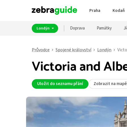
Praha
Kodaň
Doprava
Památky
Jí
Londýn
Průvodce
Spojené království
Londýn
Vict
Victoria and Al
Uložit do seznamu přání
Zobrazit na mapě