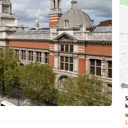
S
k
N
S