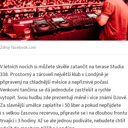
Zdroj:
facebook.com
V letních nocích si můžete skvěle zatančit na terase Studia
338. Prostorný a zároveň největší klub v Londýně je
připravený na chladnější měsíce a nepříznivé počasí.
Venkovní tančírna se dá jednoduše zastřešit a rychle
vytopit. Svou hudbu zde prezentují méně i více známí DJové.
Za slavnější umělce zaplatíte i 50 liber a pokud nepřijdete
i s velkou časovou rezervou, připravte se i na dlouhou frontu
trvající i 3 hodiny. Až se ale jednou podíváte, nebudete chtít