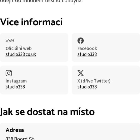
odejít do mnohem tiššího Londýna.
Více informací
Oficiální web
Facebook
studio338.co.uk
studio338
Instagram
X (dříve Twitter)
studio338
studio338
Jak se dostat na místo
Adresa
338 Boord St