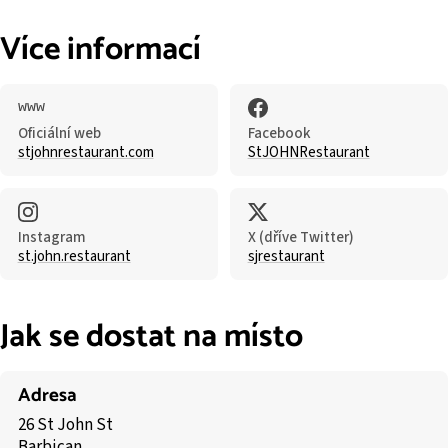
Více informací
Oficiální web
Facebook
stjohnrestaurant.com
StJOHNRestaurant
Instagram
X (dříve Twitter)
st.john.restaurant
sjrestaurant
Jak se dostat na místo
Adresa
26 St John St
Barbican