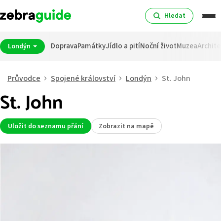
Hledat
Doprava
Památky
Jídlo a pití
Noční život
Muzea
Archite
Londýn
Průvodce
Spojené království
Londýn
St. John
St. John
Uložit do seznamu přání
Zobrazit na mapě