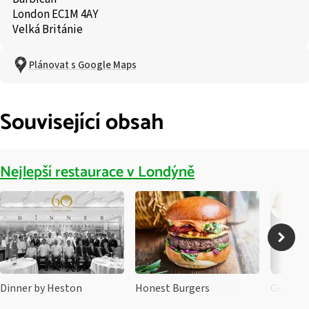
London EC1M 4AY
Velká Británie
Plánovat s Google Maps
Související obsah
Nejlepší restaurace v Londýně
Dinner by Heston
Honest Burgers
Gordon