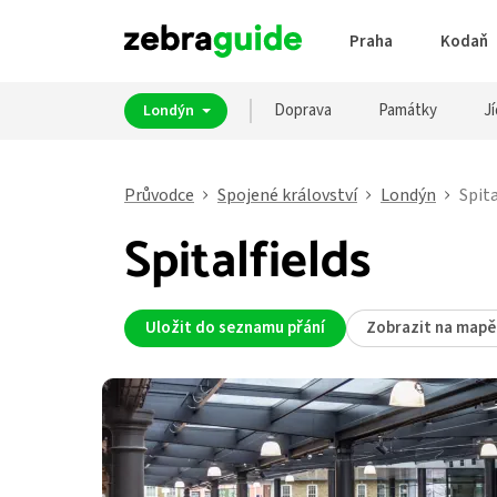
Praha
Kodaň
Doprava
Památky
Jí
Londýn
Průvodce
Spojené království
Londýn
Spita
Spitalfields
Uložit do seznamu přání
Zobrazit na mapě