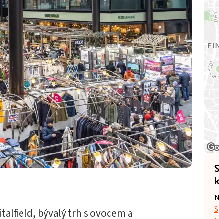
S
k
N
S
talfield, bývalý trh s ovocem a