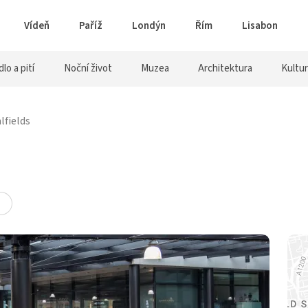
Vídeň
Paříž
Londýn
Řím
Lisabon
dlo a pití
Noční život
Muzea
Architektura
Kultu
lfields