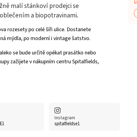
L
žně malí stánkoví prodejci se
 oblečením a biopotravinami.
 rozesety po celé šíři ulice. Dostanete
aná mýdla, po moderní i vintage šatstvo.
leko se bude určitě opékat prasátko nebo
kupy zažijete v nákupním centru Spitalfields,
Instagram
sE1
spitalfieldse1