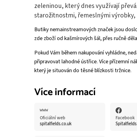
zeleninou, který dnes využívají převá
starožitnostmi, řemeslnými výrobky,
Butiky nemainstreamových značek jsou doslova
zde zboží od kašmírových šál, přes ručně děl
Pokud Vám během nakupování vyhládne, neda
připravovat lahodné ústřice. Více přízemní ná
který je situován do těsné blízkosti tržnice.
Více informací
Oficiální web
Facebook
spitalfields.co.uk
Spitalfield