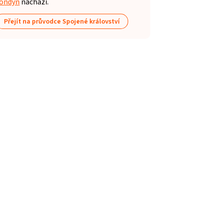
ondýn
nachází.
Přejít na průvodce Spojené království