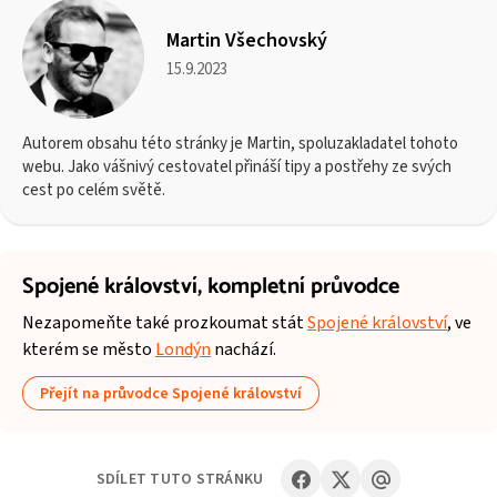
Martin Všechovský
15.9.2023
Autorem obsahu této stránky je Martin, spoluzakladatel tohoto
webu. Jako vášnivý cestovatel přináší tipy a postřehy ze svých
cest po celém světě.
Spojené království,
kompletní průvodce
Nezapomeňte také prozkoumat stát
Spojené království
, ve
kterém se město
Londýn
nachází.
Přejít na průvodce Spojené království
SDÍLET TUTO STRÁNKU