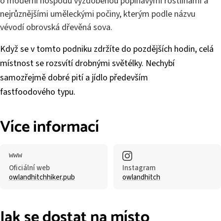
o moderní hospodu vyzdobenou popínavými rostlinami a
nejrůznějšími uměleckými počiny, kterým podle názvu
vévodí obrovská dřevěná sova.
Když se v tomto podniku zdržíte do pozdějších hodin, celá
místnost se rozsvítí drobnými světélky. Nechybí
samozřejmě dobré pití a jídlo především
fastfoodového typu.
Více informací
Oficiální web
Instagram
owlandhitchhiker.pub
owlandhitch
Jak se dostat na místo