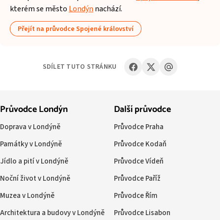
kterém se město
Londýn
nachází.
Přejít na průvodce Spojené království
SDÍLET TUTO STRÁNKU
Průvodce Londýn
Další průvodce
Doprava v Londýně
Průvodce Praha
Památky v Londýně
Průvodce Kodaň
Jídlo a pití v Londýně
Průvodce Vídeň
Noční život v Londýně
Průvodce Paříž
Muzea v Londýně
Průvodce Řím
Architektura a budovy v Londýně
Průvodce Lisabon