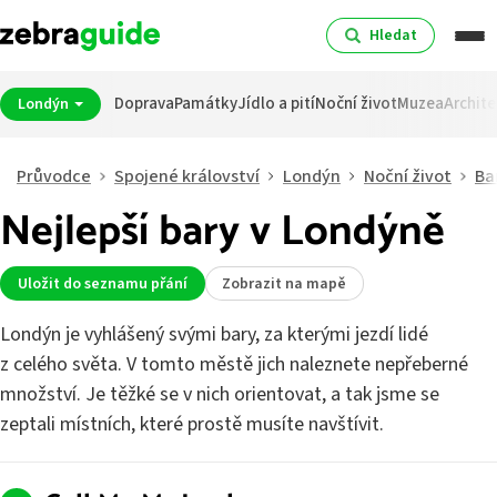
Hledat
Doprava
Památky
Jídlo a pití
Noční život
Muzea
Archite
Londýn
Průvodce
Spojené království
Londýn
Noční život
Ba
Nejlepší bary v Londýně
Uložit do seznamu přání
Zobrazit na mapě
Londýn je vyhlášený svými bary, za kterými jezdí lidé
z celého světa. V tomto městě jich naleznete nepřeberné
množství. Je těžké se v nich orientovat, a tak jsme se
zeptali místních, které prostě musíte navštívit.