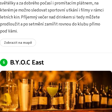
světélky a za dobrého počasí i promítacím plátnem, na
kterém je možno sledovat sportovní utkání i filmy v rámci
letních kin. Příjemný večer nad drinkem si tedy můžete
prodloužit a po setmění zamířit rovnou do klubu přímo
pod Vámi.
Zobrazit na mapě
B.Y.O.C East