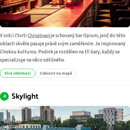
V srdci čtvrti
Chinatown
je schovaný bar Opium, jenž do této
oblasti skvěle pasuje právě svým zaměřením. Je inspirovaný
čínskou kulturou. Podnik je rozdělen na tři bary, každý se
specializuje na něco odlišného.
Více informací
Zobrazit na mapě
Skylight