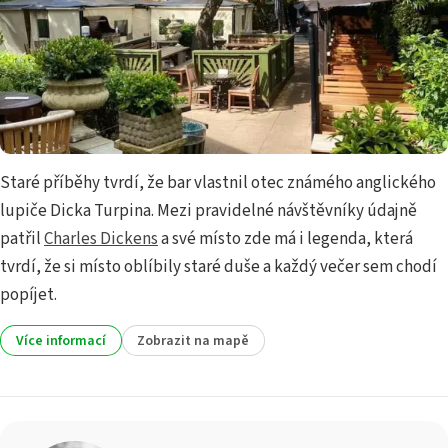
Staré příběhy tvrdí, že bar vlastnil otec známého anglického
lupiče Dicka Turpina. Mezi pravidelné návštěvníky údajně
patřil
Charles Dickens
a své místo zde má i legenda, která
tvrdí, že si místo oblíbily staré duše a každý večer sem chodí
popíjet.
Více informací
Zobrazit na mapě