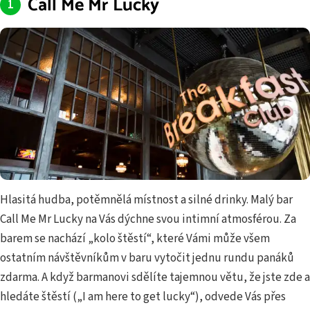
Call Me Mr Lucky
Hlasitá hudba, potěmnělá místnost a silné drinky. Malý bar
Call Me Mr Lucky na Vás dýchne svou intimní atmosférou. Za
barem se nachází „kolo štěstí“, které Vámi může všem
ostatním návštěvníkům v baru vytočit jednu rundu panáků
zdarma. A když barmanovi sdělíte tajemnou větu, že jste zde a
hledáte štěstí („I am here to get lucky“), odvede Vás přes