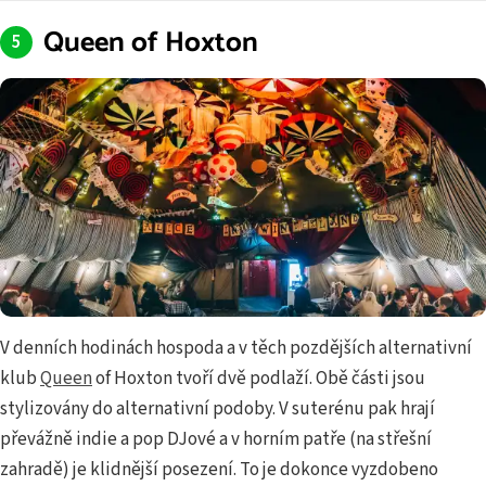
Queen of Hoxton
V denních hodinách hospoda a v těch pozdějších alternativní
klub
Queen
of Hoxton tvoří dvě podlaží. Obě části jsou
stylizovány do alternativní podoby. V suterénu pak hrají
převážně indie a pop DJové a v horním patře (na střešní
zahradě) je klidnější posezení. To je dokonce vyzdobeno