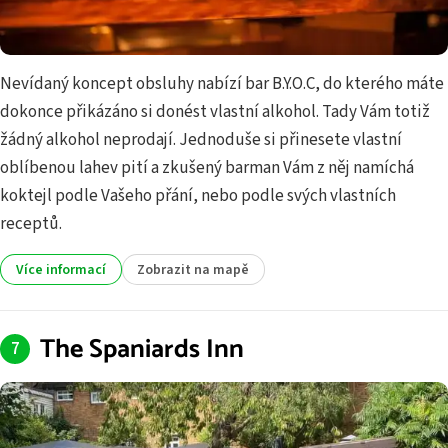
Nevídaný koncept obsluhy nabízí bar B.Y.O.C, do kterého máte
dokonce přikázáno si donést vlastní alkohol. Tady Vám totiž
žádný alkohol neprodají. Jednoduše si přinesete vlastní
oblíbenou lahev pití a zkušený barman Vám z něj namíchá
koktejl podle Vašeho přání, nebo podle svých vlastních
receptů.
Více informací
Zobrazit na mapě
The Spaniards Inn