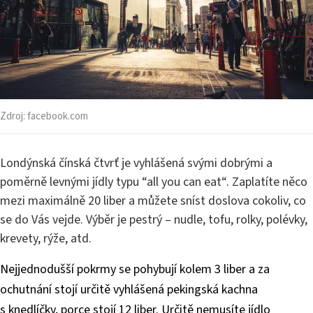
Zdroj:
facebook.com
Londýnská čínská čtvrť je vyhlášená svými dobrými a
poměrně levnými jídly typu “all you can eat“. Zaplatíte něco
mezi maximálně 20 liber a můžete sníst doslova cokoliv, co
se do Vás vejde. Výběr je pestrý – nudle, tofu, rolky, polévky,
krevety, rýže, atd.
Nejjednodušší pokrmy se pohybují kolem 3 liber a za
ochutnání stojí určitě vyhlášená pekingská kachna
s knedlíčky, porce stojí 12 liber. Určitě nemusíte jídlo