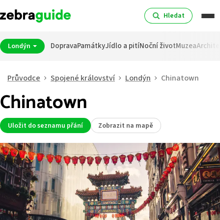
Hledat
Doprava
Památky
Jídlo a pití
Noční život
Muzea
Archite
Londýn
Průvodce
Spojené království
Londýn
Chinatown
Chinatown
Uložit do seznamu přání
Zobrazit na mapě