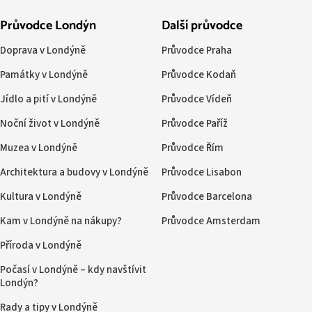
Průvodce Londýn
Další průvodce
Doprava v Londýně
Průvodce Praha
Památky v Londýně
Průvodce Kodaň
Jídlo a pití v Londýně
Průvodce Vídeň
Noční život v Londýně
Průvodce Paříž
Muzea v Londýně
Průvodce Řím
Architektura a budovy v Londýně
Průvodce Lisabon
Kultura v Londýně
Průvodce Barcelona
Kam v Londýně na nákupy?
Průvodce Amsterdam
Příroda v Londýně
Počasí v Londýně – kdy navštívit
Londýn?
Rady a tipy v Londýně