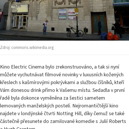
Zdroj:
commons.wikimedia.org
Kino Electric Cinema bylo zrekonstruováno, a tak si nyní
můžete vychutnávat filmové novinky v luxusních kožených
křeslech s kašmírovými pokrývkami a službou číšníků, kteří
Vám donesou drink přímo k Vašemu místu. Sedadla v první
řadě byla dokonce vyměněna za šestici sametem
lemovaných manželských postelí. Nejromantičtější kino
najdete v londýnské čtvrti Notting Hill, díky čemuž se také
částečně přesunete do zamilované komedie s Julií Roberts