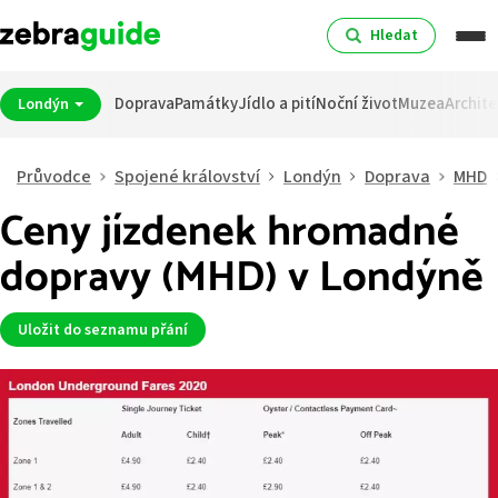
Hledat
Doprava
Památky
Jídlo a pití
Noční život
Muzea
Archite
Londýn
Průvodce
Spojené království
Londýn
Doprava
MHD
Ceny jízdenek hromadné
dopravy (MHD) v Londýně
Uložit do seznamu přání