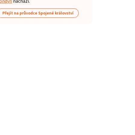
ondýn
nachází.
Přejít na průvodce Spojené království