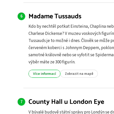
Madame Tussauds
Kdo by nechtěl potkat Einsteina, Chaplina ne
Charlese Dickense? V muzeu voskových figur
Tussauds je to možné i dnes. Člověk se může pr
červeném koberci s Johnnym Deppem, pokloni
samotné královně nebo se vyfotit se Spiderm
výběr máte ze 300 figurín.
Více informací
Zobrazit na mapě
County Hall u London Eye
V bývalé budově státní správy pro Londýn se d