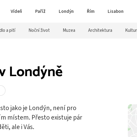
Vídeň
Paříž
Londýn
Řím
Lisabon
dlo a pití
Noční život
Muzea
Architektura
Kultu
 v Londýně
sto jako je Londýn, není pro
m místem. Přesto existuje pár
ti, ale i Vás.