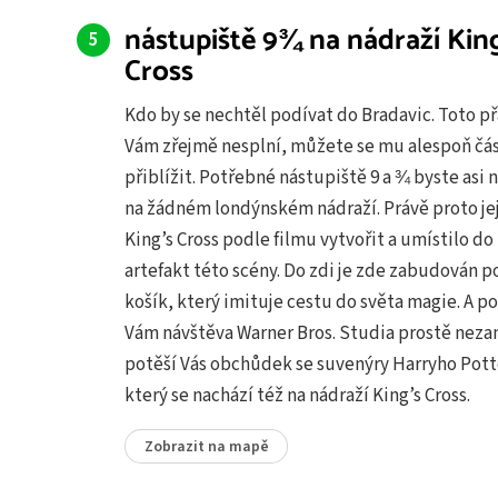
nástupiště 9¾ na nádraží King
Cross
Kdo by se nechtěl podívat do Bradavic. Toto př
Vám zřejmě nesplní, můžete se mu alespoň čá
přiblížit. Potřebné nástupiště 9 a ¾ byste asi 
na žádném londýnském nádraží. Právě proto je
King’s Cross podle filmu vytvořit a umístilo do 
artefakt této scény. Do zdi je zde zabudován p
košík, který imituje cestu do světa magie. A p
Vám návštěva Warner Bros. Studia prostě nez
potěší Vás obchůdek se suvenýry Harryho Pott
který se nachází též na nádraží King’s Cross.
Zobrazit na mapě