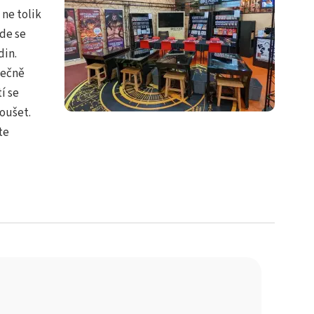
ne tolik
de se
din.
lečně
í se
oušet.
te