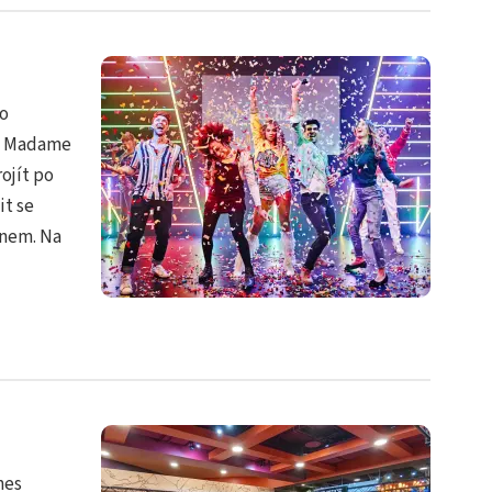
bo
ín Madame
ojít po
t se
anem. Na
nes