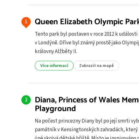
Queen Elizabeth Olympic Par
Tento park byl postaven v roce 2012 k události
v Londýně. Dříve byl známý prostě jako Olympi
královny Alžběty II.
Více informací
Zobrazit na mapě
Diana, Princess of Wales Mem
Playground
Na počest princezny Diany byl po její smrti v
památník v Kensingtonských zahradách, kter
jiné skrývá dětské hřiště. Místo je inspirován