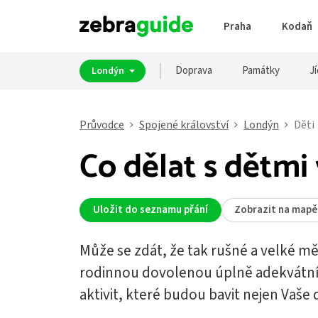
Praha
Kodaň
Doprava
Památky
Jí
Londýn
Průvodce
Spojené království
Londýn
Děti
Co dělat s dětmi
Uložit do seznamu přání
Zobrazit na mapě
Může se zdát, že tak rušné a velké mě
rodinnou dovolenou úplně adekvátní
aktivit, které budou bavit nejen Vaše dě