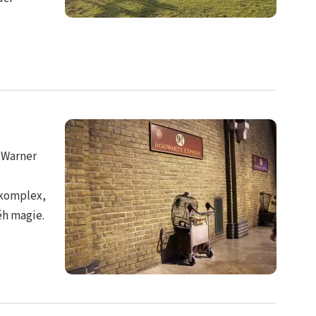
í Warner
 komplex,
ěh magie.