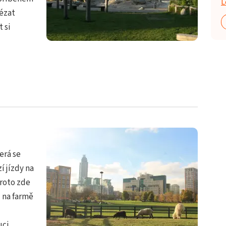
L
lézat
 si
erá se
í jízdy na
roto zde
u na farmě
uci