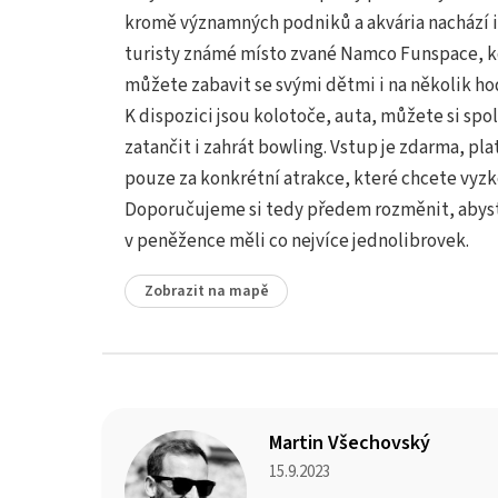
kromě významných podniků a akvária nachází i 
turisty známé místo zvané Namco Funspace, k
můžete zabavit se svými dětmi i na několik ho
K dispozici jsou kolotoče, auta, můžete si spo
zatančit i zahrát bowling. Vstup je zdarma, plat
pouze za konkrétní atrakce, které chcete vyzk
Doporučujeme si tedy předem rozměnit, abys
v peněžence měli co nejvíce jednolibrovek.
Zobrazit na mapě
Martin Všechovský
15.9.2023