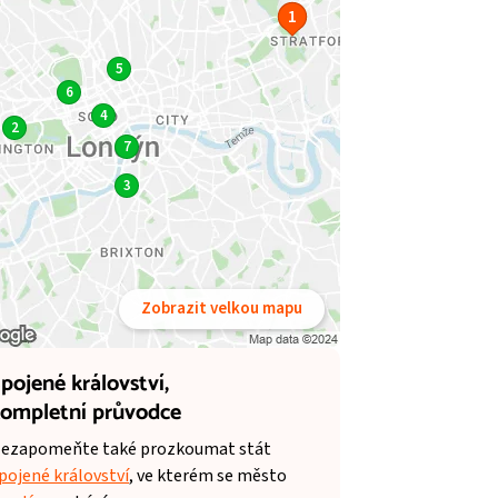
1
5
6
4
2
7
3
Zobrazit velkou mapu
pojené království,
ompletní průvodce
ezapomeňte také prozkoumat stát
pojené království
, ve kterém se město