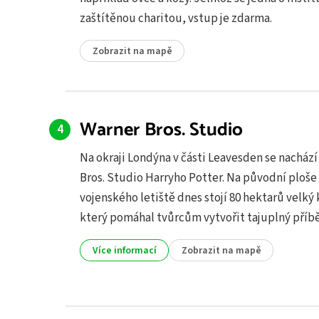
zaštítěnou charitou, vstup je zdarma.
Zobrazit na mapě
Warner Bros. Studio
Na okraji Londýna v části Leavesden se nacház
Bros. Studio Harryho Potter. Na původní ploše
vojenského letiště dnes stojí 80 hektarů velký
který pomáhal tvůrcům vytvořit tajuplný příb
Více informací
Zobrazit na mapě