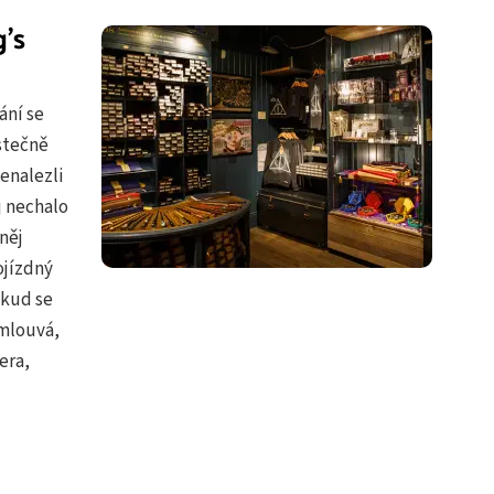
’s
ání se
stečně
nenalezli
j nechalo
něj
ojízdný
okud se
amlouvá,
era,