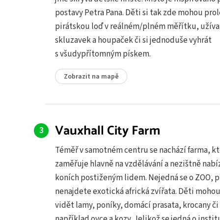
postavy Petra Pana. Děti si tak zde mohou pro
pirátskou loď v reálném/plném měřítku, užívat
skluzavek a houpaček či si jednoduše vyhrát
s všudypřítomným pískem.
Zobrazit na mapě
Vauxhall City Farm
Téměř v samotném centru se nachází farma, kt
zaměřuje hlavně na vzdělávání a nezištně nabíz
koních postiženým lidem. Nejedná se o ZOO, p
nenajdete exotická africká zvířata. Děti moho
vidět lamy, poníky, domácí prasata, krocany či
například ovce a kozy. Jelikož se jedná o instit