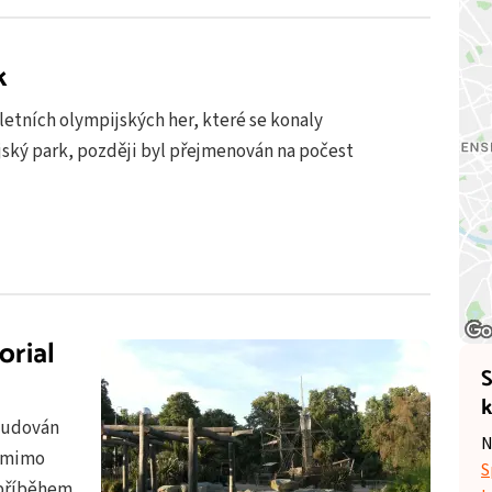
k
 letních olympijských her, které se konaly
jský park, později byl přejmenován na počest
orial
S
k
ybudován
N
ý mimo
S
o příběhem