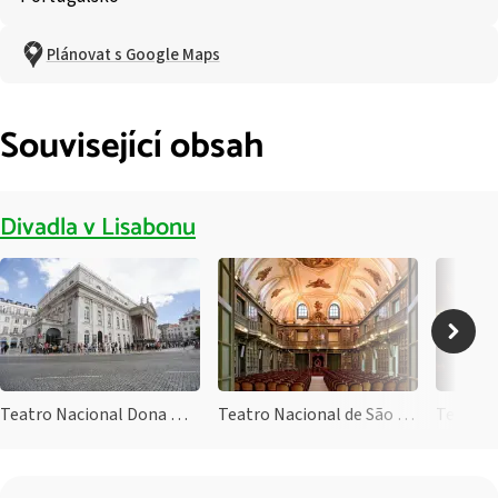
Plánovat s Google Maps
Související obsah
Divadla v Lisabonu
Teatro Nacional Dona Maria II
Teatro Nacional de São Carlos
Teatro 