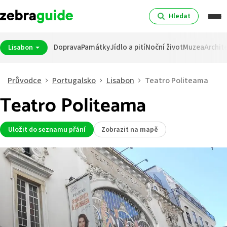
Hledat
Doprava
Památky
Jídlo a pití
Noční život
Muzea
Archit
Lisabon
Průvodce
Portugalsko
Lisabon
Teatro Politeama
Teatro Politeama
Uložit do seznamu přání
Zobrazit na mapě