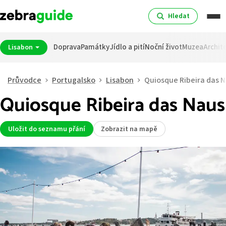
Hledat
Doprava
Památky
Jídlo a pití
Noční život
Muzea
Archit
Lisabon
Průvodce
Portugalsko
Lisabon
Quiosque Ribeira das 
Quiosque Ribeira das Naus
Uložit do seznamu přání
Zobrazit na mapě