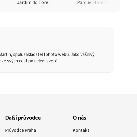
Jardim do Torel
Parque Florestal de Monsanto
artin, spoluzakladatel tohoto webu. Jako vášnivý
y ze svých cest po celém světě.
Další průvodce
O nás
Průvodce Praha
Kontakt