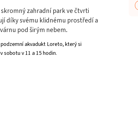
 skromný zahradní park ve čtvrti
lují díky svému klidnému prostředí a
kavárnu pod širým nebem.
í podzemní akvadukt Loreto, který si
 sobotu v 11 a 15 hodin.