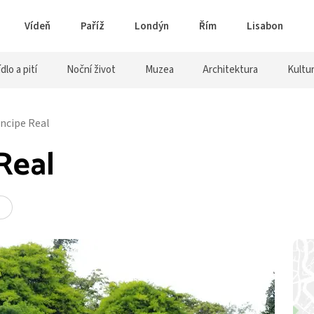
Vídeň
Paříž
Londýn
Řím
Lisabon
ídlo a pití
Noční život
Muzea
Architektura
Kultu
incipe Real
Real