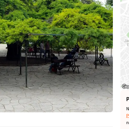
P
N
P
n