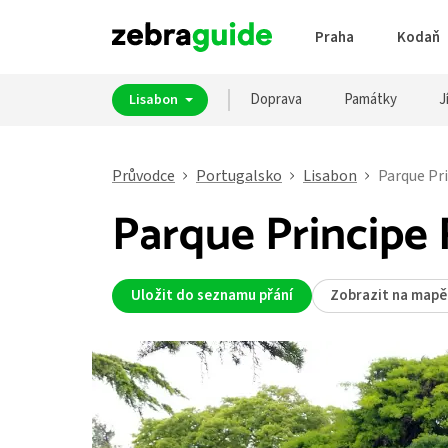
Praha
Kodaň
Doprava
Památky
J
Lisabon
Průvodce
Portugalsko
Lisabon
Parque Pr
Parque Principe 
Uložit do seznamu přání
Zobrazit na mapě