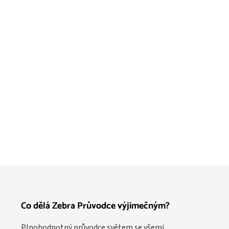
Co dělá Zebra Průvodce výjimečným?
Plnohodnotný průvodce světem se všemi