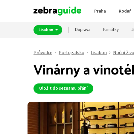
Praha
Kodaň
Doprava
Památky
J
Lisabon
Průvodce
Portugalsko
Lisabon
Noční živ
Vinárny a vinoté
Uložit do seznamu přání