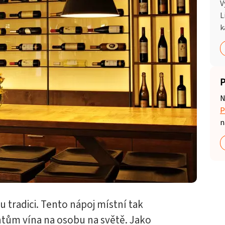
V
L
k
P
N
P
n
 tradici. Tento nápoj místní tak
ntům vína na osobu na světě. Jako