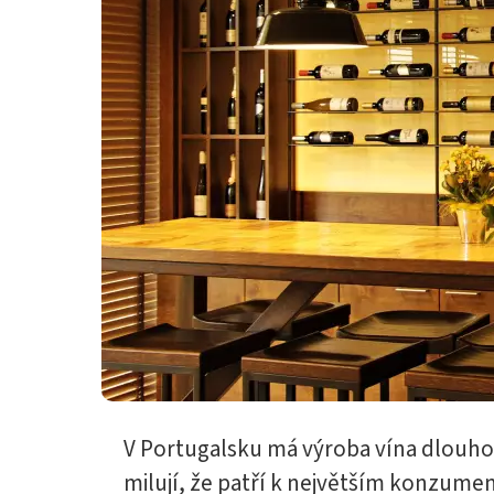
V Portugalsku má výroba vína dlouhou
milují, že patří k největším konzume