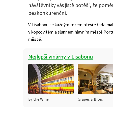
návštěvníky vás jistě potěší, že poměr
bezkonkurenční.
V Lisabonu se každým rokem otevře řada
ma
v kopcovitém a slunném hlavním městě Portu
městě
.
Nejlepší vinárny v Lisabonu
By the Wine
Grapes & Bites