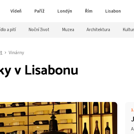
Vídeň
Paříž
Londýn
Řím
Lisabon
ídlo a pití
Noční život
Muzea
Architektura
Kultu
ot
Vinárny
ky v Lisabonu
1
A