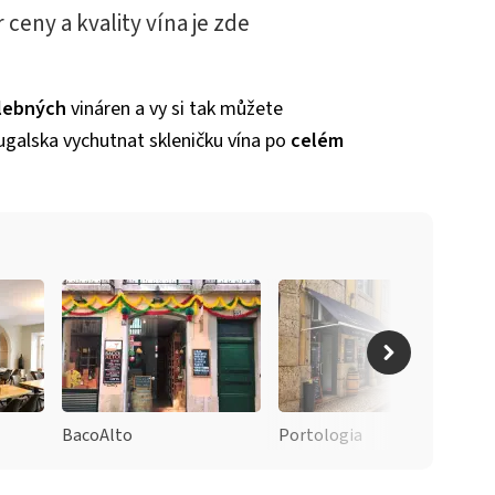
 ceny a kvality vína je zde
lebných
vináren a vy si tak můžete
galska vychutnat skleničku vína po
celém
BacoAlto
Portologia