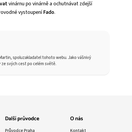
vat
vinárnu po vinárně a ochutnávat zdejší
oprovodné vystoupení
Fado
.
artin, spoluzakladatel tohoto webu. Jako vášnivý
y ze svých cest po celém světě.
Další průvodce
O nás
Průvodce Praha
Kontakt