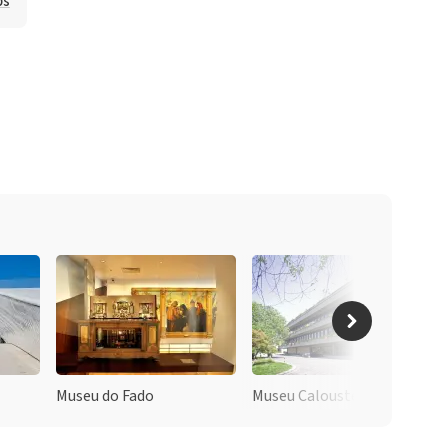
ps
Museu do Fado
Museu Calouste Gulbenkian