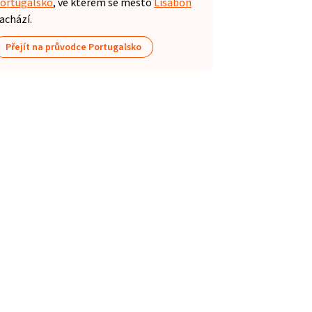
ortugalsko
, ve kterém se město
Lisabon
achází.
Přejít na průvodce Portugalsko