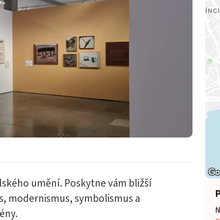
ského umění. Poskytne vám bližší
P
s, modernismus, symbolismus a
N
ény.