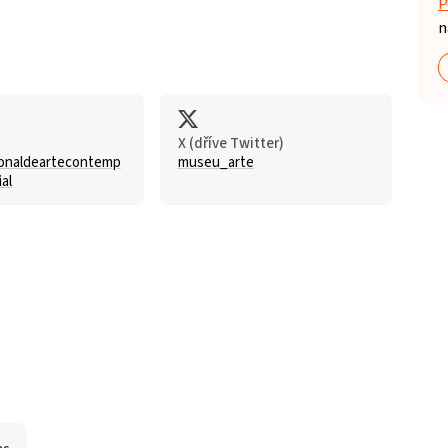
P
n
X (dříve Twitter)
onaldeartecontemp
museu_arte
al