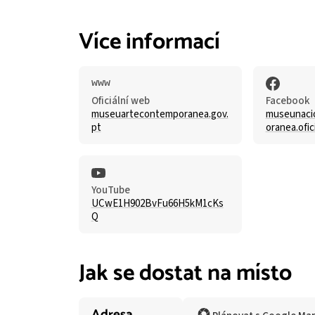
Více informací
Oficiální web
Facebook
museuartecontemporanea.gov.
museunaci
pt
oranea.ofici
YouTube
UCwE1H902BvFu66H5kM1cKs
Q
Jak se dostat na místo
Adresa