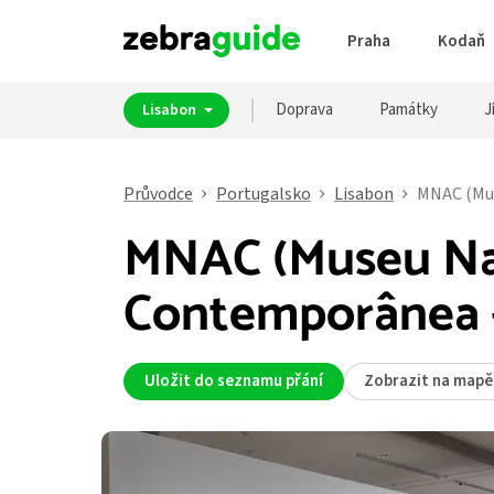
Praha
Kodaň
Doprava
Památky
J
Lisabon
Průvodce
Portugalsko
Lisabon
MNAC (Mus
MNAC (Museu Nac
Contemporânea -
Uložit do seznamu přání
Zobrazit na mapě