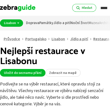
Hledat
Doprava
Památky
Jídlo a pití
Noční život
Muzea
Archit
Lisabon
Průvodce
Portugalsko
Lisabon
Jídlo a pití
Restaura
Nejlepší restaurace v
Lisabonu
Uložit do seznamu přání
Zobrazit na mapě
Podívejte se na výběr restaurací, které opravdu stojí za
návštěvu. Všechny restaurace ve výběru nabízejí senzační
jídlo, ale také něco navíc. Vyberte si dle prostředí nebo
cenové kategorie. Výběr je na vás.