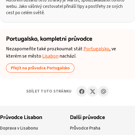
Autorem obsahu této stránky je Martin, spoluzakladatel tohoto
webu. Jako vášnivý cestovatel přináší tipy a postřehy ze svých
cest po celém světě.
Portugalsko,
kompletní průvodce
Nezapomeňte také prozkoumat stát
Portugalsko
, ve
kterém se město
Lisabon
nachází.
Přejít na průvodce Portugalsko
SDÍLET TUTO STRÁNKU
Průvodce Lisabon
Další průvodce
Doprava v Lisabonu
Průvodce Praha