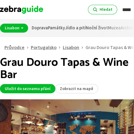
Hledat
Doprava
Památky
Jídlo a pití
Noční život
Muzea
Archit
Lisabon
Průvodce
Portugalsko
Lisabon
Grau Douro Tapas & Wi
Grau Douro Tapas & Wine
Bar
Uložit do seznamu přání
Zobrazit na mapě