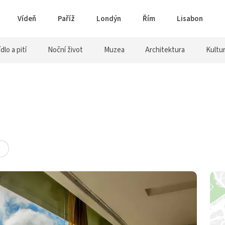
Vídeň
Paříž
Londýn
Řím
Lisabon
ídlo a pití
Noční život
Muzea
Architektura
Kultu