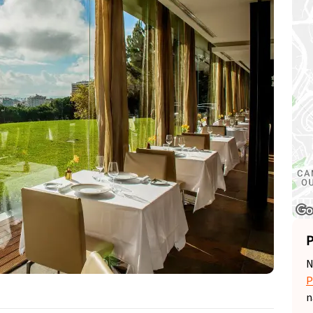
P
N
P
n