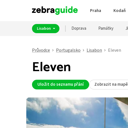
Praha
Kodaň
Doprava
Památky
J
Lisabon
Průvodce
Portugalsko
Lisabon
Eleven
Eleven
Uložit do seznamu přání
Zobrazit na mapě