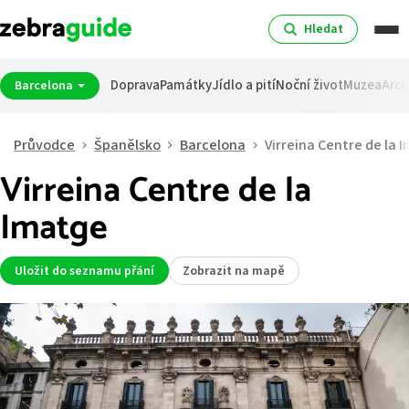
Hledat
Doprava
Památky
Jídlo a pití
Noční život
Muzea
Arch
Barcelona
Průvodce
Španělsko
Barcelona
Virreina Centre de la 
Virreina Centre de la
Imatge
Uložit do seznamu přání
Zobrazit na mapě