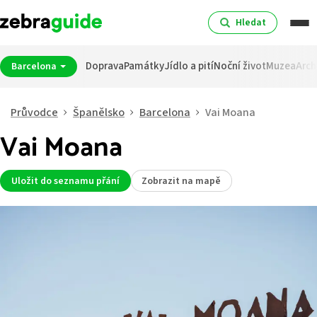
Hledat
Doprava
Památky
Jídlo a pití
Noční život
Muzea
Arch
Barcelona
Průvodce
Španělsko
Barcelona
Vai Moana
Vai Moana
Uložit do seznamu přání
Zobrazit na mapě