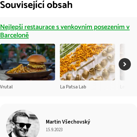
Související obsah
Nejlepší restaurace s venkovním posezením v
Barceloně
Vrutal
La Patsa Lab
Le Rom
Martin Všechovský
15.9.2023