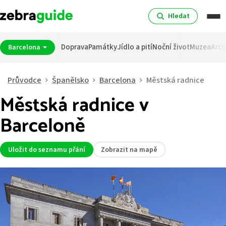
Hledat
Doprava
Památky
Jídlo a pití
Noční život
Muzea
Arch
Barcelona
Průvodce
Španělsko
Barcelona
Městská radnice
Městská radnice v
Barceloně
Uložit do seznamu přání
Zobrazit na mapě