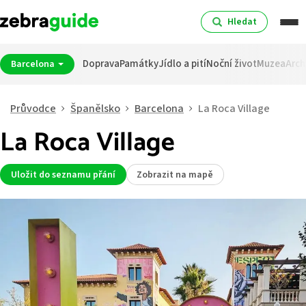
Hledat
Doprava
Památky
Jídlo a pití
Noční život
Muzea
Arch
Barcelona
Průvodce
Španělsko
Barcelona
La Roca Village
La Roca Village
Uložit do seznamu přání
Zobrazit na mapě