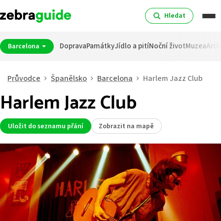
Hledat
Doprava
Památky
Jídlo a pití
Noční život
Muzea
Arch
Barcelona
Průvodce
Španělsko
Barcelona
Harlem Jazz Club
Harlem Jazz Club
Uložit do seznamu přání
Zobrazit na mapě