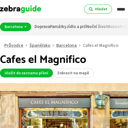
Hledat
Doprava
Památky
Jídlo a pití
Noční život
Muzea
Arch
Barcelona
Průvodce
Španělsko
Barcelona
Cafes el Magnifico
Cafes el Magnifico
Uložit do seznamu přání
Zobrazit na mapě