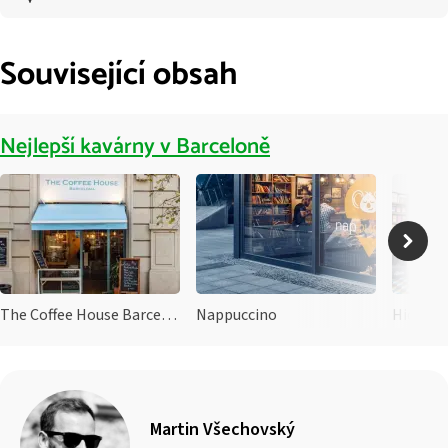
Související obsah
Nejlepší kavárny v Barceloně
The Coffee House Barcelona
Nappuccino
Hidden 
Martin Všechovský