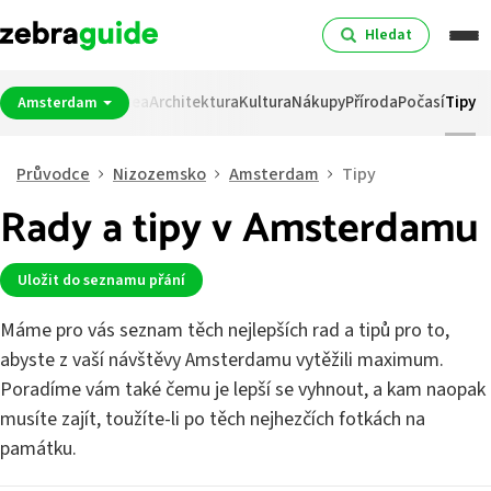
Hledat
pití
Noční život
Muzea
Architektura
Kultura
Nákupy
Příroda
Počasí
Tipy
Amsterdam
Průvodce
Nizozemsko
Amsterdam
Tipy
Rady a tipy v Amsterdamu
Uložit do seznamu přání
Máme pro vás seznam těch nejlepších rad a tipů pro to,
abyste z vaší návštěvy Amsterdamu vytěžili maximum.
Poradíme vám také čemu je lepší se vyhnout, a kam naopak
musíte zajít, toužíte-li po těch nejhezčích fotkách na
památku.