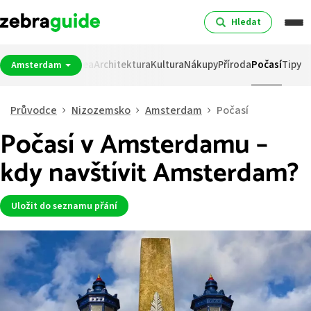
Hledat
pití
Noční život
Muzea
Architektura
Kultura
Nákupy
Příroda
Počasí
Tipy
Amsterdam
Průvodce
Nizozemsko
Amsterdam
Počasí
Počasí v Amsterdamu –
kdy navštívit Amsterdam?
Uložit do seznamu přání