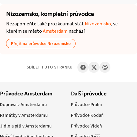
Nizozemsko,
kompletní průvodce
Nezapomeňte také prozkoumat stát
Nizozemsko
, ve
kterém se město
Amsterdam
nachází.
Přejít na průvodce Nizozemsko
SDÍLET TUTO STRÁNKU
Průvodce Amsterdam
Další průvodce
Doprava v Amsterdamu
Průvodce Praha
Památky v Amsterdamu
Průvodce Kodaň
Jídlo a pití v Amsterdamu
Průvodce Vídeň
Noční život v Amsterdamu
Průvodce Paříž