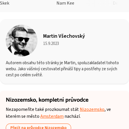
Skek
Nam Kee
De Pizz
Martin Všechovský
15.9.2023
Autorem obsahu této stránky je Martin, spoluzakladatel tohoto
webu. Jako vášnivý cestovatel přináší tipy a postřehy ze svých
cest po celém světě.
Nizozemsko,
kompletní průvodce
Nezapomeňte také prozkoumat stát
Nizozemsko
, ve
kterém se město
Amsterdam
nachází.
Přejít na průvodce Nizozemsko