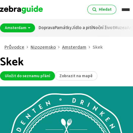
Hledat
Doprava
Památky
Jídlo a pití
Noční život
Muzea
Arc
Amsterdam
Průvodce
Nizozemsko
Amsterdam
Skek
Skek
Uložit do seznamu přání
Zobrazit na mapě