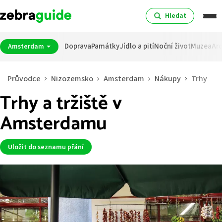
Hledat
Doprava
Památky
Jídlo a pití
Noční život
Muzea
Arc
Amsterdam
Průvodce
Nizozemsko
Amsterdam
Nákupy
Trhy
Trhy a tržiště v
Amsterdamu
Uložit do seznamu přání