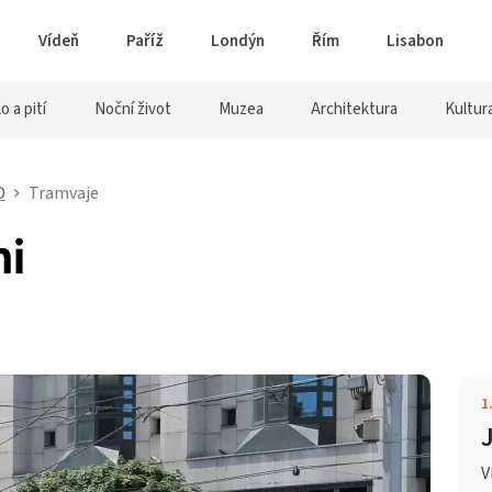
Vídeň
Paříž
Londýn
Řím
Lisabon
lo a pití
Noční život
Muzea
Architektura
Kultur
D
Tramvaje
ni
1
V