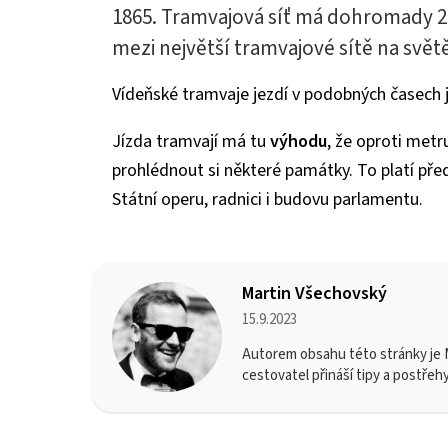
1865. Tramvajová síť má dohromady 28
mezi největší tramvajové sítě na svět
Vídeňské tramvaje jezdí v podobných časech j
Jízda tramvají má tu
výhodu
, že oproti met
prohlédnout si některé památky. To platí př
Státní operu, radnici i budovu parlamentu.
Martin Všechovský
15.9.2023
Autorem obsahu této stránky je M
cestovatel přináší tipy a postřeh