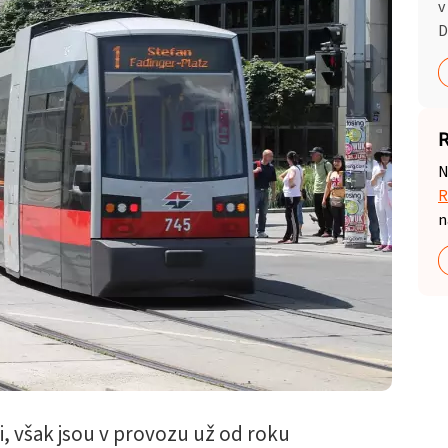
v
D
R
N
R
n
i, však jsou v provozu už od roku