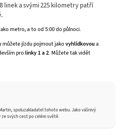
 linek a svými 225 kilometry patří
ě.
ako metro, a to od 5:00 do půlnoci.
ru můžete jízdu pojmout jako
vyhlídkovou
a
edevším pro
linky 1 a 2
. Můžete tak vidět
artin, spoluzakladatel tohoto webu. Jako vášnivý
y ze svých cest po celém světě.