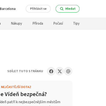
Barcelona
Přihlásit se
Hledat
a
Nákupy
Příroda
Počasí
Tipy
SDÍLET TUTO STRÁNKU
.
NEJČASTĚJŠÍ DOTAZ
Je Vídeň bezpečná?
ídeň patří k nejbezpečnějším městům