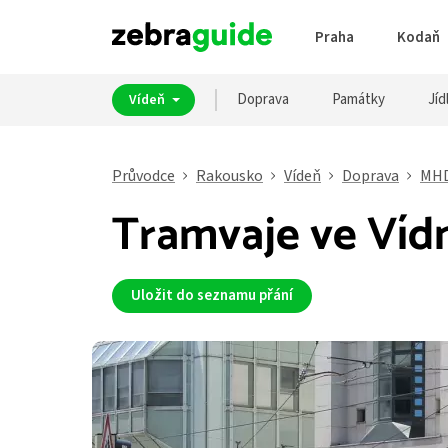
Praha
Kodaň
Doprava
Památky
Jíd
Vídeň
Průvodce
Rakousko
Vídeň
Doprava
MH
Tramvaje ve Víd
Uložit do seznamu přání