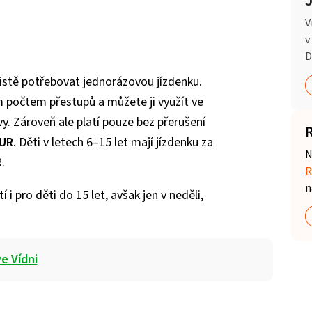
V
v
D
 jistě potřebovat jednorázovou jízdenku.
ým počtem přestupů a můžete ji využít ve
y. Zároveň ale platí pouze bez přerušení
R
EUR
. Děti v letech 6–15 let mají jízdenku za
N
.
R
n
 i pro děti do 15 let, avšak jen v neděli,
e Vídni