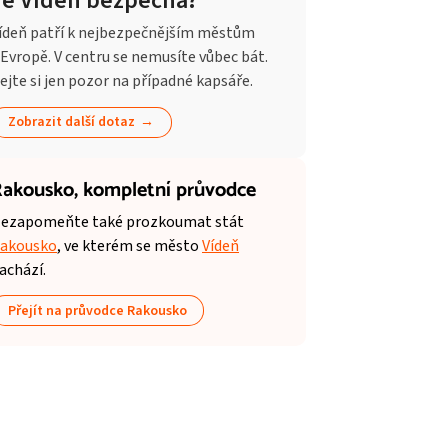
Je Vídeň bezpečná?
ídeň patří k nejbezpečnějším městům
 Evropě. V centru se nemusíte vůbec bát.
ejte si jen pozor na případné kapsáře.
Zobrazit další dotaz
akousko,
kompletní průvodce
ezapomeňte také prozkoumat stát
akousko
, ve kterém se město
Vídeň
achází.
Přejít na průvodce Rakousko