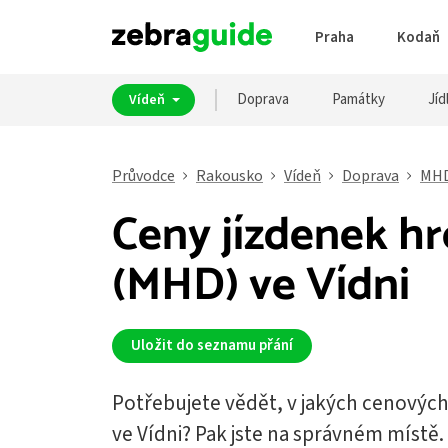
Praha
Kodaň
Doprava
Památky
Jíd
Vídeň
Průvodce
Rakousko
Vídeň
Doprava
MH
Ceny jízdenek h
(MHD) ve Vídni
Uložit do seznamu přání
Potřebujete vědět, v jakých cenových
ve Vídni? Pak jste na správném místě