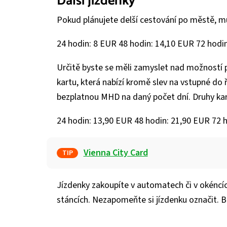
Další jízdenky
Pokud plánujete delší cestování po městě, můž
24 hodin: 8 EUR 48 hodin: 14,10 EUR 72 hodi
Určitě byste se měli zamyslet nad možností 
kartu, která nabízí kromě slev na vstupné do 
bezplatnou MHD na daný počet dní. Druhy kar
24 hodin: 13,90 EUR 48 hodin: 21,90 EUR 72 
Vienna City Card
TIP
Jízdenky zakoupíte v automatech či v okéncíc
stáncích. Nezapomeňte si jízdenku označit. B