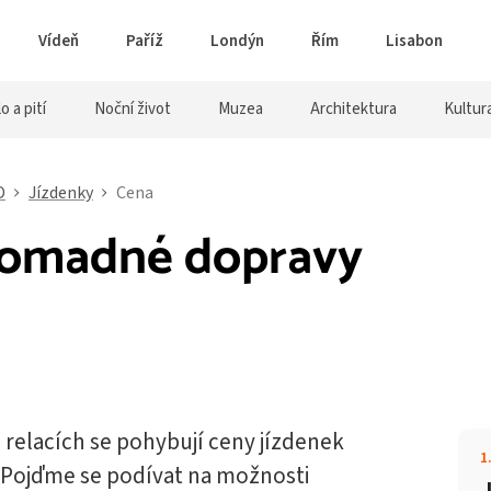
Vídeň
Paříž
Londýn
Řím
Lisabon
lo a pití
Noční život
Muzea
Architektura
Kultur
D
Jízdenky
Cena
romadné dopravy
 relacích se pohybují ceny jízdenek
1
. Pojďme se podívat na možnosti