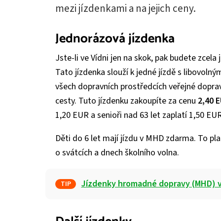
mezi jízdenkami a na jejich ceny.
Jednorázová jízdenka
Jste-li ve Vídni jen na skok, pak budete zcela
Tato jízdenka slouží k jedné jízdě s libovoln
všech dopravních prostředcích veřejné doprav
cesty. Tuto jízdenku zakoupíte za cenu
2,40 
1,20 EUR a senioři nad 63 let zaplatí 1,50 EUR
Děti do 6 let mají jízdu v MHD zdarma. To platí
o svátcích a dnech školního volna.
Jízdenky hromadné dopravy (MHD) v
TIP