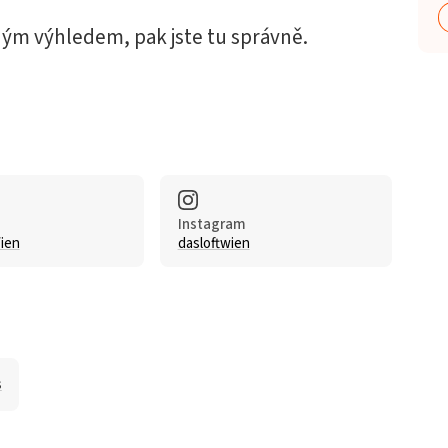
ným výhledem, pak jste tu správně.
Instagram
ien
dasloftwien
s