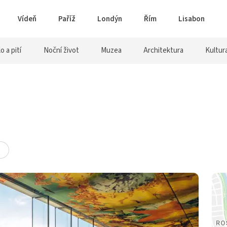
Vídeň
Paříž
Londýn
Řím
Lisabon
lo a pití
Noční život
Muzea
Architektura
Kultur