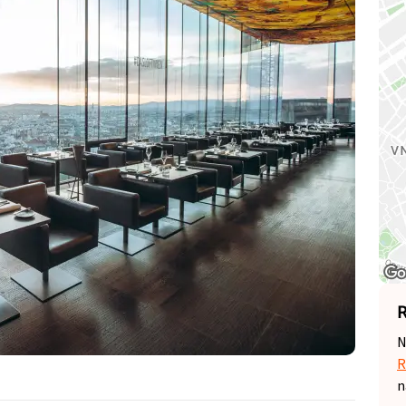
R
N
R
n