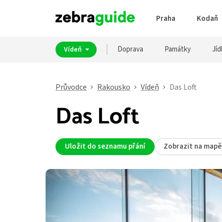
Praha
Kodaň
Doprava
Památky
Jíd
Vídeň
Průvodce
Rakousko
Vídeň
Das Loft
Das Loft
Uložit do seznamu přání
Zobrazit na mapě