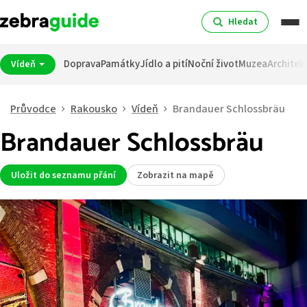
Hledat
Doprava
Památky
Jídlo a pití
Noční život
Muzea
Architek
Vídeň
Průvodce
Rakousko
Vídeň
Brandauer Schlossbräu
Brandauer Schlossbräu
Uložit do seznamu přání
Zobrazit na mapě