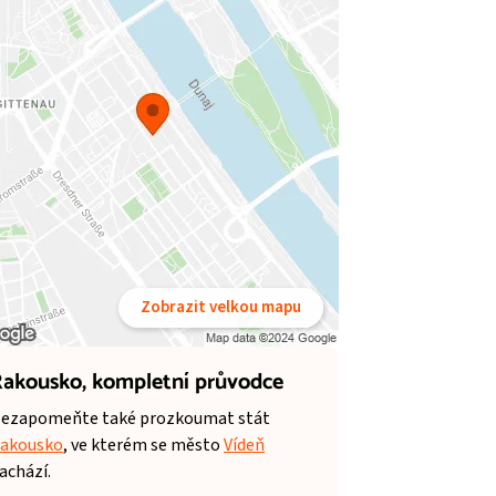
Zobrazit velkou mapu
akousko,
kompletní průvodce
ezapomeňte také prozkoumat stát
akousko
, ve kterém se město
Vídeň
achází.