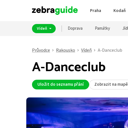
Praha
Kodaň
Doprava
Památky
Jíd
Vídeň
Průvodce
Rakousko
Vídeň
A-Danceclub
A-Danceclub
Uložit do seznamu přání
Zobrazit na mapě