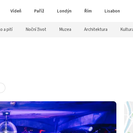
Vídeň
Paříž
Londýn
Řím
Lisabon
lo a pití
Noční život
Muzea
Architektura
Kultur