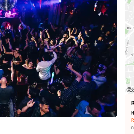
R
N
R
n