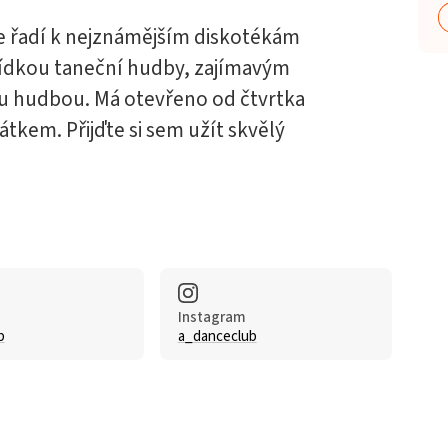
e řadí k nejznámějším diskotékám
bídkou taneční hudby, zajímavým
vou hudbou. Má otevřeno od čtvrtka
tkem. Přijďte si sem užít skvělý
Instagram
b
a_danceclub