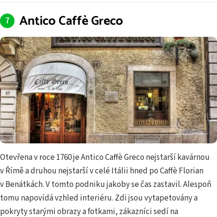
Antico Caffè Greco
Otevřena v roce 1760 je Antico Caffè Greco nejstarší kavárnou
v Římě a druhou nejstarší v celé Itálii hned po Caffè Florian
v Benátkách. V tomto podniku jakoby se čas zastavil. Alespoň
tomu napovídá vzhled interiéru. Zdi jsou vytapetovány a
pokryty starými obrazy a fotkami, zákazníci sedí na