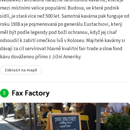
mezi místními velice populární. Budova, ve které podnik
sídlí, je stará více než 500 let. Samotná kavárna pak funguje od
roku 1938 a je pojmenovaná po generálu Eustachiovi, který
měl být podle legendy pod boží ochranou, když jej císař
odsoudil k zabití smečkou lvů v Koloseu. Majitelé kavárny si
dávají za cíl servírovat hlavně kvalitní fair trade a slow food
kávu dováženou přímo z Jižní Ameriky.
Zobrazit na mapě
Fax Factory