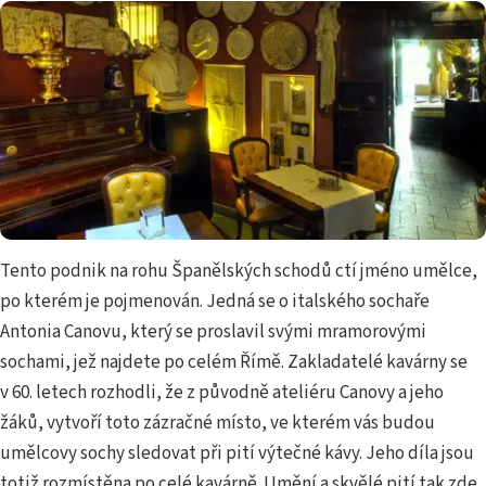
Tento podnik na rohu Španělských schodů ctí jméno umělce,
po kterém je pojmenován. Jedná se o italského sochaře
Antonia Canovu, který se proslavil svými mramorovými
sochami, jež najdete po celém Římě. Zakladatelé kavárny se
v 60. letech rozhodli, že z původně ateliéru Canovy a jeho
žáků, vytvoří toto zázračné místo, ve kterém vás budou
umělcovy sochy sledovat při pití výtečné kávy. Jeho díla jsou
totiž rozmístěna po celé kavárně. Umění a skvělé pití tak zde