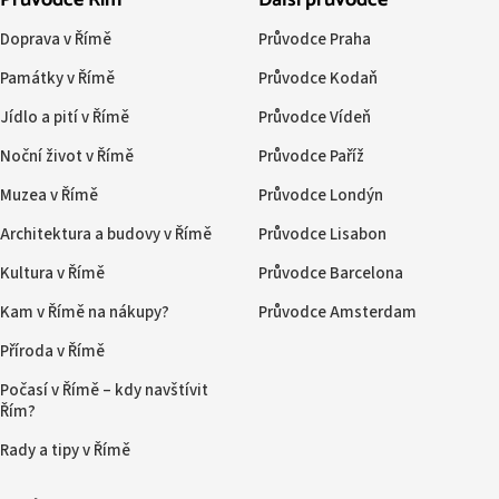
Průvodce Řím
Další průvodce
Doprava v Římě
Průvodce Praha
Památky v Římě
Průvodce Kodaň
Jídlo a pití v Římě
Průvodce Vídeň
Noční život v Římě
Průvodce Paříž
Muzea v Římě
Průvodce Londýn
Architektura a budovy v Římě
Průvodce Lisabon
Kultura v Římě
Průvodce Barcelona
Kam v Římě na nákupy?
Průvodce Amsterdam
Příroda v Římě
Počasí v Římě – kdy navštívit
Řím?
Rady a tipy v Římě