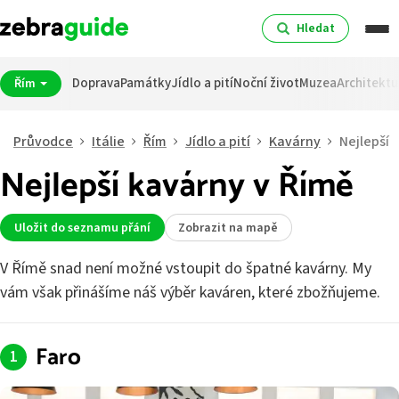
Hledat
Doprava
Památky
Jídlo a pití
Noční život
Muzea
Architektu
Řím
Průvodce
Itálie
Řím
Jídlo a pití
Kavárny
Nejlepší
Nejlepší kavárny v Římě
Uložit do seznamu přání
Zobrazit na mapě
V Římě snad není možné vstoupit do špatné kavárny. My
vám však přinášíme náš výběr kaváren, které zbožňujeme.
Faro