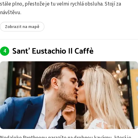
stále plno, přestože je tu velmi rychlá obsluha. Stojí za
návštěvu.
Zobrazit na mapě
Sant' Eustachio Il Caffè
Nedaleko Pantheonu narazíte na drobnou kavárnu, která je