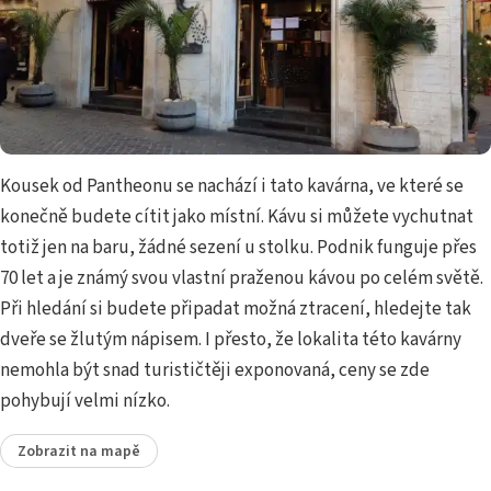
Kousek od Pantheonu se nachází i tato kavárna, ve které se
konečně budete cítit jako místní. Kávu si můžete vychutnat
totiž jen na baru, žádné sezení u stolku. Podnik funguje přes
70 let a je známý svou vlastní praženou kávou po celém světě.
Při hledání si budete připadat možná ztracení, hledejte tak
dveře se žlutým nápisem. I přesto, že lokalita této kavárny
nemohla být snad turističtěji exponovaná, ceny se zde
pohybují velmi nízko.
Zobrazit na mapě