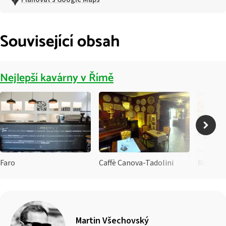
Související obsah
Nejlepší kavárny v Římě
Faro
Caffè Canova-Tadolini
Roscioli
Martin Všechovský