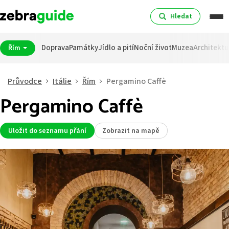
Hledat
Doprava
Památky
Jídlo a pití
Noční život
Muzea
Architektu
Řím
Průvodce
Itálie
Řím
Pergamino Caffè
Pergamino Caffè
Uložit do seznamu přání
Zobrazit na mapě