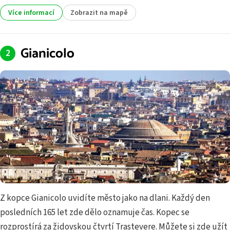
Více informací
Zobrazit na mapě
Gianicolo
Z kopce Gianicolo uvidíte město jako na dlani. Každý den
posledních 165 let zde dělo oznamuje čas. Kopec se
rozprostírá za židovskou čtvrtí Trastevere. Můžete si zde užít