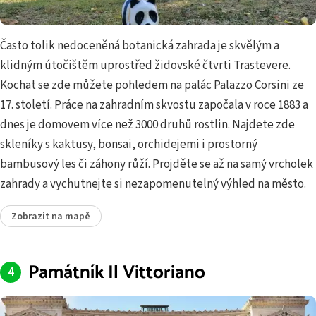
Často tolik nedoceněná botanická zahrada je skvělým a
klidným útočištěm uprostřed židovské čtvrti Trastevere.
Kochat se zde můžete pohledem na palác Palazzo Corsini ze
17. století. Práce na zahradním skvostu započala v roce 1883 a
dnes je domovem více než 3000 druhů rostlin. Najdete zde
skleníky s kaktusy, bonsai, orchidejemi i prostorný
bambusový les či záhony růží. Projděte se až na samý vrcholek
zahrady a vychutnejte si nezapomenutelný výhled na město.
Zobrazit na mapě
Památník Il Vittoriano