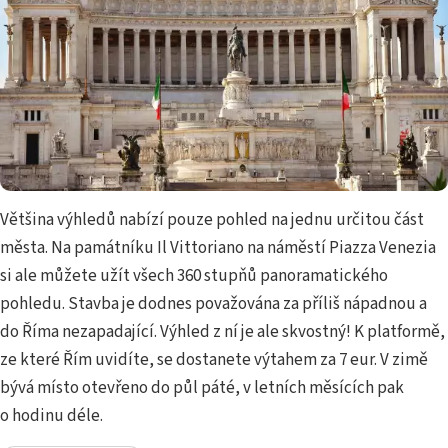
Většina výhledů nabízí pouze pohled na jednu určitou část
města. Na památníku Il Vittoriano na náměstí Piazza Venezia
si ale můžete užít všech 360 stupňů panoramatického
pohledu. Stavba je dodnes považována za příliš nápadnou a
do Říma nezapadající. Výhled z ní je ale skvostný! K platformě,
ze které Řím uvidíte, se dostanete výtahem za 7 eur. V zimě
bývá místo otevřeno do půl páté, v letních měsících pak
o hodinu déle.