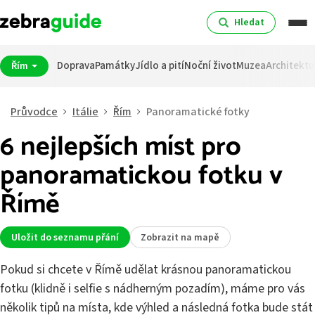
Hledat
Doprava
Památky
Jídlo a pití
Noční život
Muzea
Architektu
Řím
Průvodce
Itálie
Řím
Panoramatické fotky
6 nejlepších míst pro
panoramatickou fotku v
Římě
Uložit do seznamu přání
Zobrazit na mapě
Pokud si chcete v Římě udělat krásnou panoramatickou
fotku (klidně i selfie s nádherným pozadím), máme pro vás
několik tipů na místa, kde výhled a následná fotka bude stát