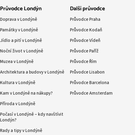
Průvodce Londýn
Další průvodce
Doprava v Londýně
Průvodce Praha
Památky v Londýně
Průvodce Kodaň
Jídlo a pití v Londýně
Průvodce Vídeň
Noční život v Londýně
Průvodce Paříž
Muzea v Londýně
Průvodce Řím
Architektura a budovy v Londýně
Průvodce Lisabon
Kultura v Londýně
Průvodce Barcelona
Kam v Londýně na nákupy?
Průvodce Amsterdam
Příroda v Londýně
Počasí v Londýně – kdy navštívit
Londýn?
Rady a tipy v Londýně