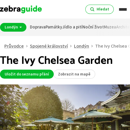
Hledat
Doprava
Památky
Jídlo a pití
Noční život
Muzea
Archite
Londýn
Průvodce
Spojené království
Londýn
The Ivy Chelsea 
The Ivy Chelsea Garden
Uložit do seznamu přání
Zobrazit na mapě