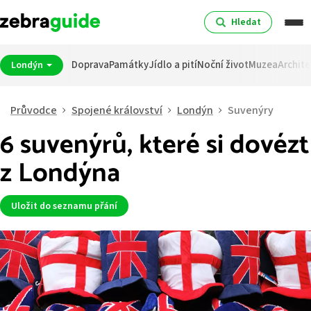
Hledat
Doprava
Památky
Jídlo a pití
Noční život
Muzea
Archite
Londýn
Průvodce
Spojené království
Londýn
Suvenýry
6 suvenýrů, které si dovézt
z Londýna
Uložit do seznamu přání