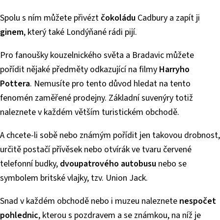
Spolu s ním můžete přivézt
čokoládu
Cadbury a zapít ji
ginem
, který také Londýňané rádi pijí.
Pro fanoušky kouzelnického světa a Bradavic můžete
pořídit nějaké předměty odkazující na filmy
Harryho
Pottera
. Nemusíte pro tento důvod hledat na tento
fenomén zaměřené prodejny. Základní suvenýry totiž
naleznete v každém větším turistickém obchodě.
A chcete-li sobě nebo známým pořídit jen takovou drobnost,
určitě postačí přívěsek nebo otvírák ve tvaru červené
telefonní budky,
dvoupatrového autobusu
nebo se
symbolem britské vlajky, tzv. Union Jack.
Snad v každém obchodě nebo i muzeu naleznete
nespočet
pohlednic
, kterou s pozdravem a se známkou, na níž je