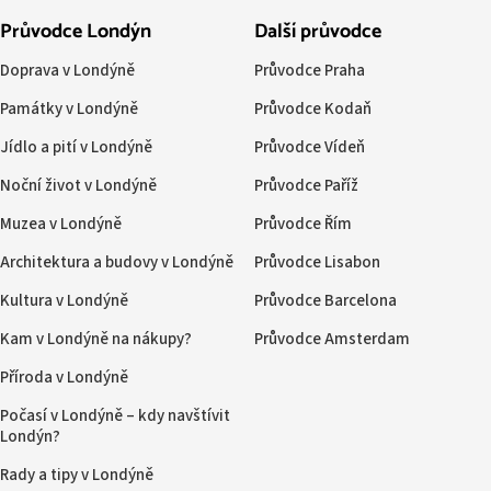
Průvodce Londýn
Další průvodce
Doprava v Londýně
Průvodce Praha
Památky v Londýně
Průvodce Kodaň
Jídlo a pití v Londýně
Průvodce Vídeň
Noční život v Londýně
Průvodce Paříž
Muzea v Londýně
Průvodce Řím
Architektura a budovy v Londýně
Průvodce Lisabon
Kultura v Londýně
Průvodce Barcelona
Kam v Londýně na nákupy?
Průvodce Amsterdam
Příroda v Londýně
Počasí v Londýně – kdy navštívit
Londýn?
Rady a tipy v Londýně