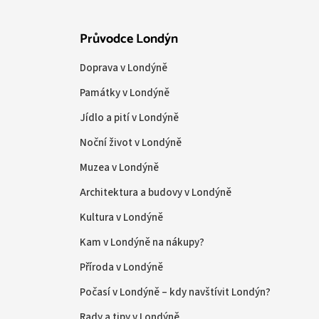
Průvodce Londýn
Doprava v Londýně
Památky v Londýně
Jídlo a pití v Londýně
Noční život v Londýně
Muzea v Londýně
Architektura a budovy v Londýně
Kultura v Londýně
Kam v Londýně na nákupy?
Příroda v Londýně
Počasí v Londýně – kdy navštívit Londýn?
Rady a tipy v Londýně