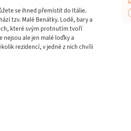
L
ete se ihned přemístit do Itálie.
hází tzv. Malé Benátky. Lodě, bary a
ech, které svým protnutím tvoří
e nejsou ale jen malé loďky a
lik rezidencí, v jedné z nich chvíli