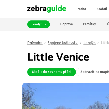
Praha
Kodaň
Doprava
Památky
Jí
Londýn
Průvodce
Spojené království
Londýn
Littl
Little Venice
Uložit do seznamu přání
Zobrazit na mapě