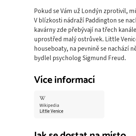
Pokud se Vám už Londýn zprotivil, můž
V blízkosti nádraží Paddington se nac
kavárny zde přebývají na třech kanál
uprostřed malý ostrůvek. Little Venic
houseboaty, na pevnině se nachází něko
bydlel psycholog Sigmund Freud.
Více informací
Wikipedia
Little Venice
Jak se dostat na místo