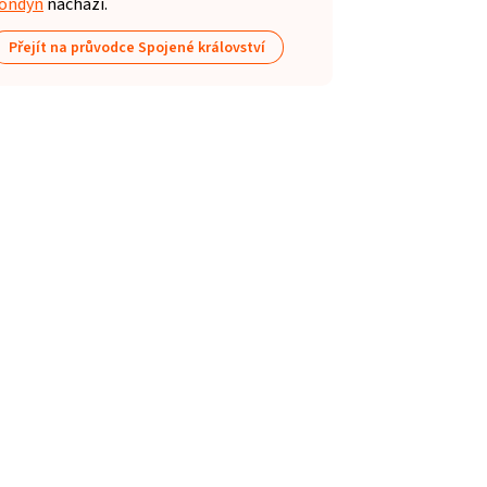
ondýn
nachází.
Přejít na průvodce Spojené království