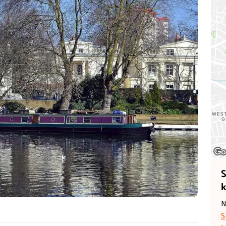
S
k
N
S