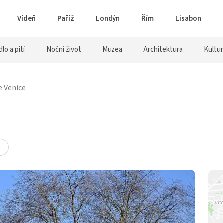
Vídeň
Paříž
Londýn
Řím
Lisabon
dlo a pití
Noční život
Muzea
Architektura
Kultu
e Venice