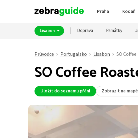
Praha
Kodaň
Doprava
Památky
J
Lisabon
Průvodce
Portugalsko
Lisabon
SO Coffee
SO Coffee Roast
Uložit do seznamu přání
Zobrazit na mapě