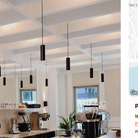
P
N
P
n