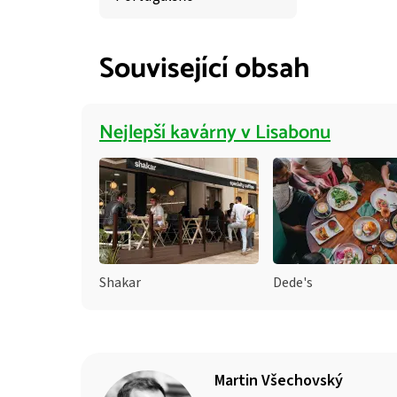
Související obsah
Nejlepší kavárny v Lisabonu
Shakar
Dede's
Martin Všechovský