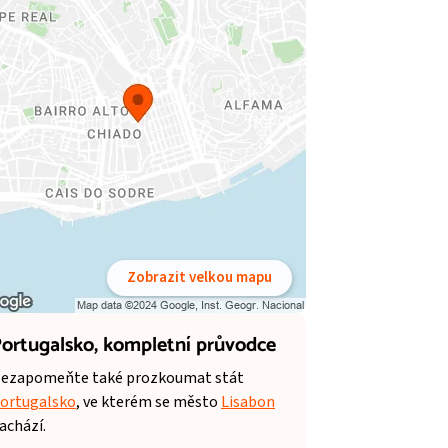
Zobrazit velkou mapu
ortugalsko,
kompletní průvodce
ezapomeňte také prozkoumat stát
ortugalsko
, ve kterém se město
Lisabon
achází.