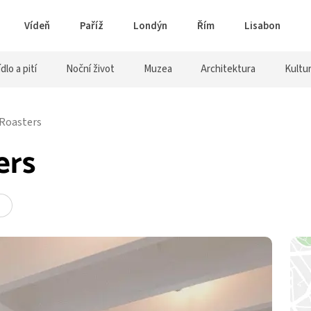
Vídeň
Paříž
Londýn
Řím
Lisabon
ídlo a pití
Noční život
Muzea
Architektura
Kultu
 Roasters
ers