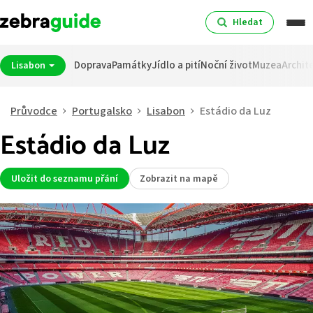
Hledat
Doprava
Památky
Jídlo a pití
Noční život
Muzea
Archit
Lisabon
Průvodce
Portugalsko
Lisabon
Estádio da Luz
Estádio da Luz
Uložit do seznamu přání
Zobrazit na mapě