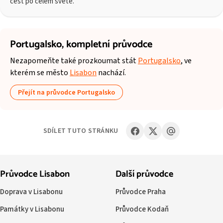
cest po celém světě.
Portugalsko,
kompletní průvodce
Nezapomeňte také prozkoumat stát
Portugalsko
, ve
kterém se město
Lisabon
nachází.
Přejít na průvodce Portugalsko
SDÍLET TUTO STRÁNKU
Průvodce Lisabon
Další průvodce
Doprava v Lisabonu
Průvodce Praha
Památky v Lisabonu
Průvodce Kodaň